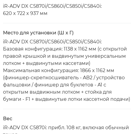
iR-ADV DX C5870i/C5860i/C5850i/C5840i:
620 x 722 x 937 мм
Место для установки (Ш x Г)
iR-ADV DX C5870i/C5860i/C5850i/C5840i:
Базовая конфигурация: 1138 x 1162 мм (с открытой
правой крышкой и выдвинутым универсальным
лотком + выдвинутыми кассетами)
Максимальная конфигурация: 1866 x 1162 мм
(финишер-скрепкосшиватель - AB2 / устройство
фальцовки / финишер для буклетов - A1 с
открытым выдвижным лотком + стойка для
бумаги - F1 + выдвинутые лотки кассетной подачи)
Вес
iR-ADV DX C5870i: прибл. 108 кг, включая обычный