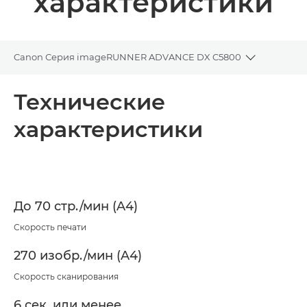
характеристики
Canon Серия imageRUNNER ADVANCE DX C5800
Toggle bre
Общая информация
Технические
характеристики
Технические характеристики
Загрузка PDF
До 70 стр./мин (A4)
Скорость печати
270 изобр./мин (A4)
Скорость сканирования
6 сек. или менее