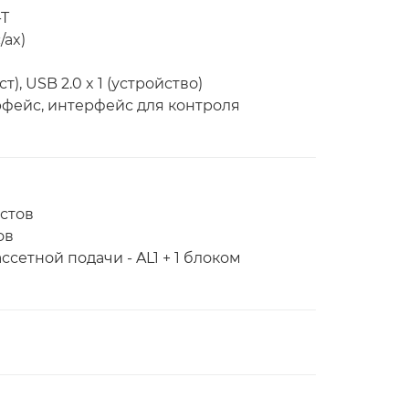
-T
/ax)
ост), USB 2.0 x 1 (устройство)
фейс, интерфейс для контроля
истов
ов
ссетной подачи - AL1 + 1 блоком