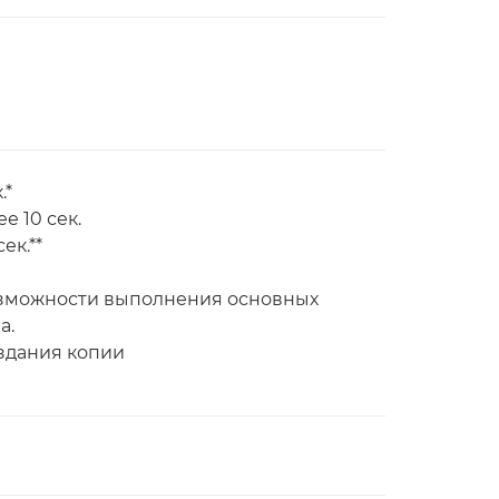
.*
е 10 сек.
ек.**
возможности выполнения основных
а.
оздания копии