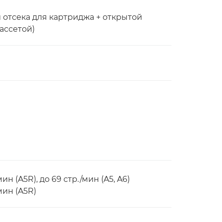
й отсека для картриджа + открытой
ассетой)
мин (A5R), до 69 стр./мин (A5, A6)
/мин (A5R)