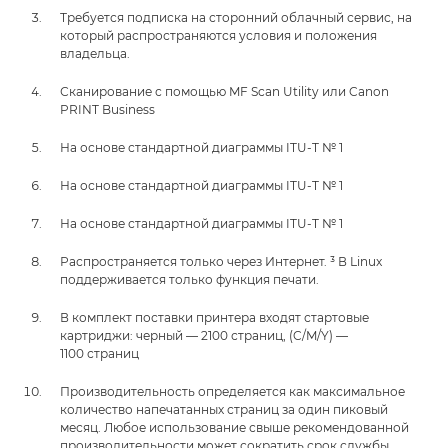
Требуется подписка на сторонний облачный сервис, на
который распространяются условия и положения
владельца.
Сканирование с помощью MF Scan Utility или Canon
PRINT Business
На основе стандартной диаграммы ITU-T № 1
На основе стандартной диаграммы ITU-T № 1
На основе стандартной диаграммы ITU-T № 1
Распространяется только через Интернет. ³ В Linux
поддерживается только функция печати.
В комплект поставки принтера входят стартовые
картриджи: черный — 2100 страниц, (C/M/Y) —
1100 страниц
Производительность определяется как максимальное
количество напечатанных страниц за один пиковый
месяц. Любое использование свыше рекомендованной
производительности может сократить срок службы