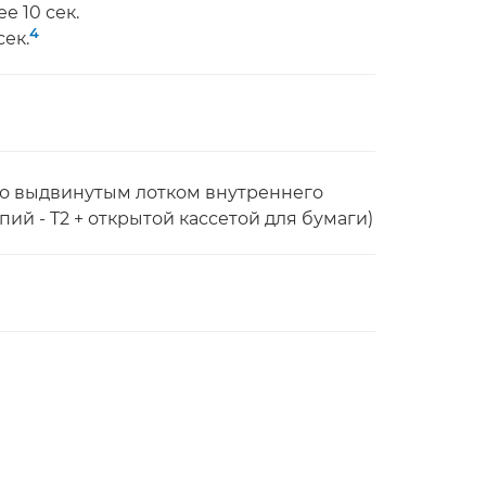
е 10 сек.
4
сек.
ьно выдвинутым лотком внутреннего
й - T2 + открытой кассетой для бумаги)