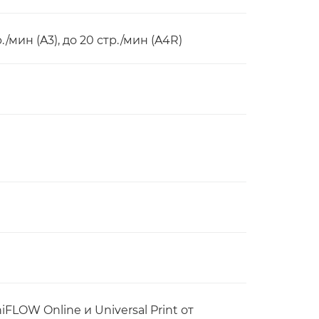
р./мин (A3), до 20 стр./мин (A4R)
niFLOW Online и Universal Print от