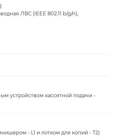
:
одная ЛВС (IEEE 802.11 b/g/n),
ным устройством кассетной подачи -
ишером - L1 и лотком для копий - T2)