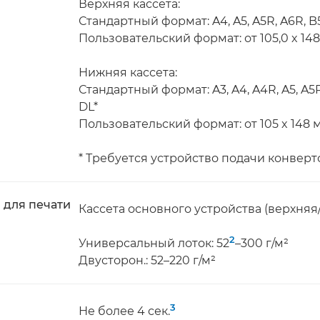
Верхняя кассета:
Стандартный формат: A4, A5, A5R, A6R, B
Пользовательский формат: от 105,0 x 148,
Нижняя кассета:
Стандартный формат: A3, A4, A4R, A5, A5R,
DL*
Пользовательский формат: от 105 x 148 м
* Требуется устройство подачи конверто
 для печати
Кассета основного устройства (верхняя/
2
Универсальный лоток: 52
–300 г/м²
Двусторон.: 52–220 г/м²
3
Не более 4 сек.