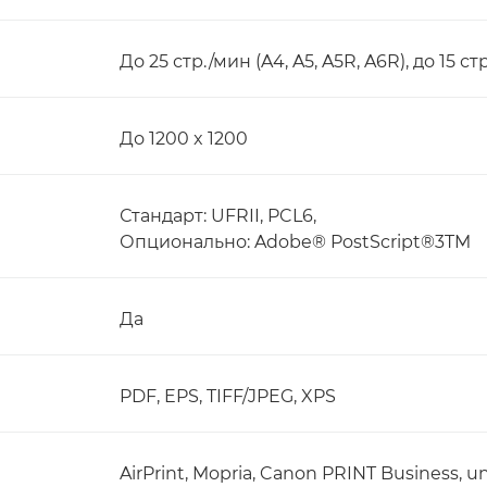
До 25 стр./мин (A4, A5, A5R, A6R), до 15 ст
До 1200 x 1200
Стандарт: UFRII, PCL6,
Опционально: Adobe® PostScript®3TM
Да
PDF, EPS, TIFF/JPEG, XPS
AirPrint, Mopria, Canon PRINT Business, u