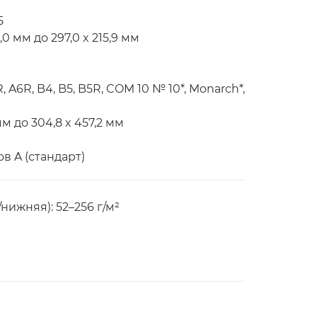
5
0 мм до 297,0 x 215,9 мм
 A6R, B4, B5, B5R, COM 10 № 10*, Monarch*,
м до 304,8 x 457,2 мм
в A (стандарт)
нижняя): 52–256 г/м²