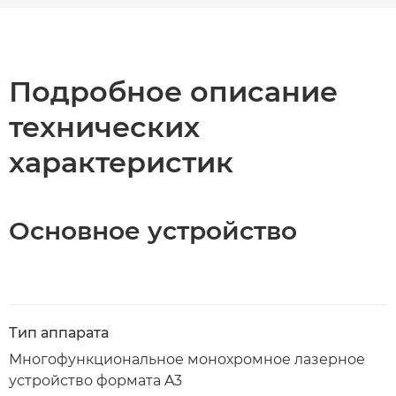
Общая информация
Технические характеристики
Подробное описание
технических
Загрузка PDF
характеристик
Основное устройство
Тип аппарата
Многофункциональное монохромное лазерное
устройство формата A3