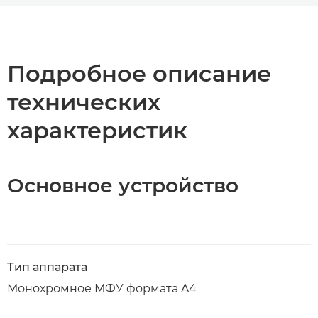
Общая информация
Технические характеристики
Подробное описание
технических
Загрузка PDF
характеристик
Основное устройство
Тип аппарата
Монохромное МФУ формата A4