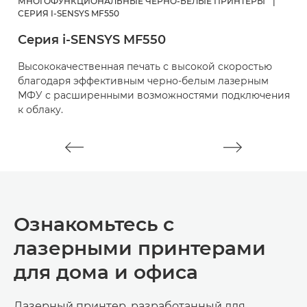
МНОГОФУНКЦИОНАЛЬНЫЕ ЧЕРНО-БЕЛЫЕ ПРИНТЕРЫ
|
М
СЕРИЯ I-SENSYS MF550
i
Серия i-SENSYS MF550
Б
Высококачественная печать с высокой скоростью
«
благодаря эффективным черно-белым лазерным
м
МФУ с расширенными возможностями подключения
к облаку.
Ознакомьтесь с
лазерными принтерами
для дома и офиса
Лазерный принтер, разработанный для