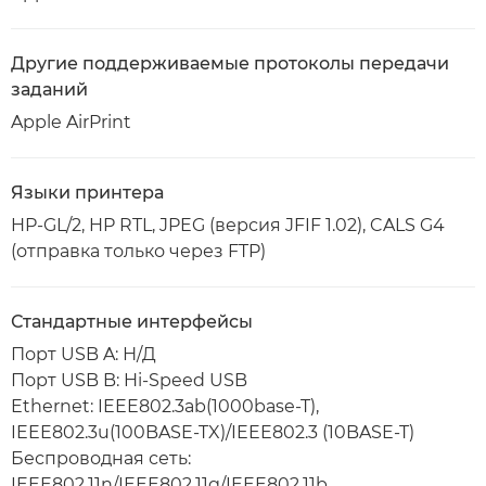
Другие поддерживаемые протоколы передачи
заданий
Apple AirPrint
Языки принтера
HP-GL/2, HP RTL, JPEG (версия JFIF 1.02), CALS G4
(отправка только через FTP)
Стандартные интерфейсы
Порт USB A: Н/Д
Порт USB B: Hi-Speed USB
Ethernet: IEEE802.3ab(1000base-T),
IEEE802.3u(100BASE-TX)/IEEE802.3 (10BASE-T)
Беспроводная сеть:
IEEE802.11n/IEEE802.11g/IEEE802.11b