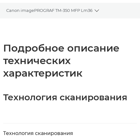
Canon imagePROGRAF TM-350 MFP Lm36
Toggle breadcrumb
Общая информация
Технические характеристики
Подробное описание
технических
Загрузка PDF
характеристик
Технология сканирования
Технология сканирования