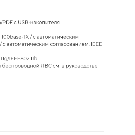
G/PDF с USB-накопителя
3u 100base-TX / с автоматическим
 / с автоматическим согласованием, IEEE
11g/IEEE802.11b
 беспроводной ЛВС см. в руководстве