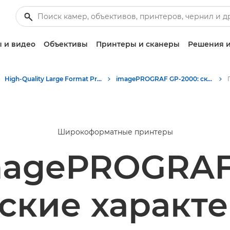
 и видео
Объективы
Принтеры и сканеры
Решения и
High-Quality Large Format Printers for CAD/GIS and Stunning Graphics
imagePROGRAF GP-2000: скорость и качество широкоформатной печати
Широкоформатные принтеры
magePROGRAF
ские характ