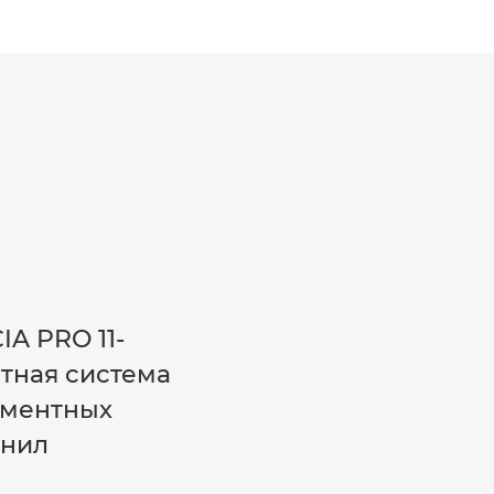
IA PRO 11-
тная система
гментных
рнил