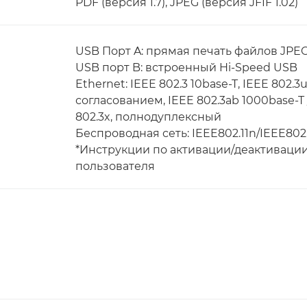
PDF (версия 1.7), JPEG (версия JFIF 1.02)
USB Порт A: прямая печать файлов JPE
USB порт B: встроенный Hi-Speed USB
Ethernet: IEEE 802.3 10base-T, IEEE 802.
согласованием, IEEE 802.3ab 1000base-T
802.3x, полнодуплексный
Беспроводная сеть: IEEE802.11n/IEEE802.
*Инструкции по активации/деактивации
пользователя