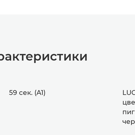
рактеристики
59 сек. (A1)
LUC
цве
пи
че