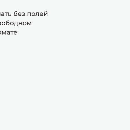
ать без полей
вободном
рмате