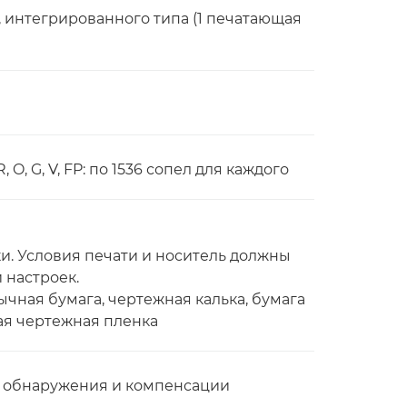
, интегрированного типа (1 печатающая
R, O, G, V, FP: по 1536 сопел для каждого
. Условия печати и носитель должны
 настроек.
ычная бумага, чертежная калька, бумага
ая чертежная пленка
му обнаружения и компенсации