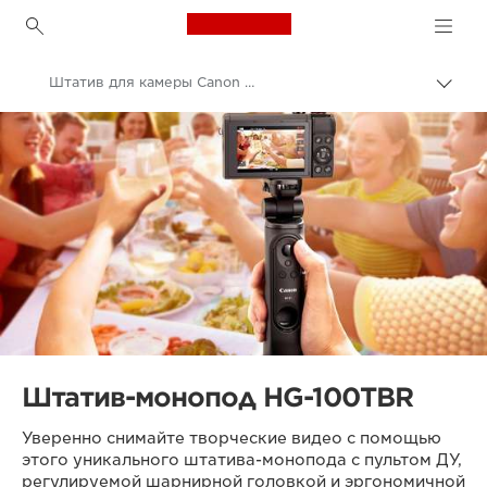
Canon Logo, back to h
Штатив для камеры Canon HG-100TBR
Пере
цепо
Canon
Штатив-монопод HG-100TBR
Уверенно снимайте творческие видео с помощью
этого уникального штатива-монопода с пультом ДУ,
регулируемой шарнирной головкой и эргономичной