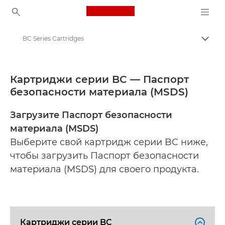
Canon Logo, back to ho
BC Series Cartridges
Пере
Canon
Safety data sheets
Картриджи серии BC — Паспорт
безопасности материала (MSDS)
Загрузите Паспорт безопасности
материала (MSDS)
Выберите свой картридж серии BC ниже,
чтобы загрузить Паспорт безопасности
материала (MSDS) для своего продукта.
Картриджи серии BC
