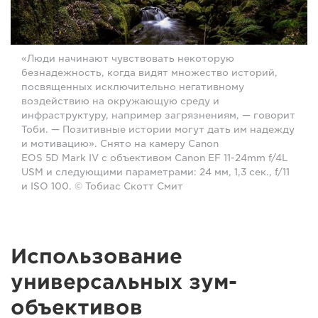
«Люди начинают чувствовать некоторую
безнадежность, когда видят множество историй,
посвященных исключительно негативному
воздействию на окружающую среду и
инфраструктуру, например загрязнениям, — говорит
Тоби. — Позитивные истории могут дать им надежду
и мотивацию». Снято на камеру Canon
EOS 5D Mark IV с объективом Canon EF 11-24mm f/4L
USM и следующими параметрами: 24 мм, 1,3 сек., f/11
и ISO 100. © Тобиас Скотт Смит
Использование
универсальных зум-
объективов