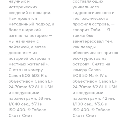
научных и
составляющих
исторических
уникального
сведений о локации.
гидрологического и
Нам нравится
географического
методичный подход и
профиля острова, —
более широкий
говорит Тоби. — Я
взгляд на историю —
также был
мы начинаем с
заинтересовал тем,
пейзажей, а затем
как левады
дополняем их
обеспечивают приток
историей острова и
эко-туристов на
местных жителей».
остров». Снято на
Снято на камеру
камеру Canon
Canon EOS 5DS R с
EOS 5D Mark IV с
объективом Canon EF
объективом Canon EF
24-70mm f/2.8L II USM
24-70mm f/2.8L II USM
и следующими
и следующими
параметрами: 38 мм,
параметрами: 42 мм,
1/640 сек., f/7.1 и
1/100 сек., f/5.6 и
ISO 400. © Тобиас
ISO 400. © Тобиас
Скотт Смит
Скотт Смит