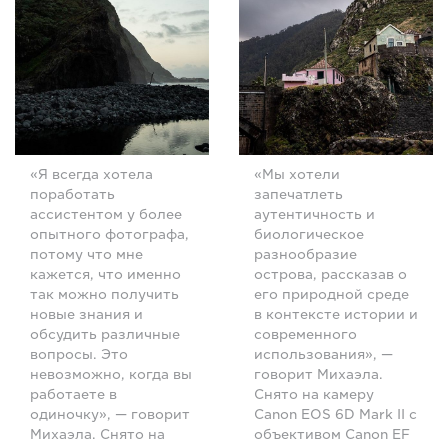
«Я всегда хотела
«Мы хотели
поработать
запечатлеть
ассистентом у более
аутентичность и
опытного фотографа,
биологическое
потому что мне
разнообразие
кажется, что именно
острова, рассказав о
так можно получить
его природной среде
новые знания и
в контексте истории и
обсудить различные
современного
вопросы. Это
использования», —
невозможно, когда вы
говорит Михаэла.
работаете в
Снято на камеру
одиночку», — говорит
Canon EOS 6D Mark II с
Михаэла. Снято на
объективом Canon EF