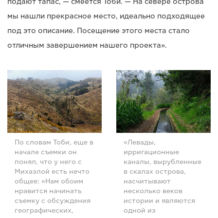
подают тапас, — смеется Тоби. — На севере острова
мы нашли прекрасное место, идеально подходящее
под это описание. Посещение этого места стало
отличным завершением нашего проекта».
По словам Тоби, еще в
«Левады,
начале съемки он
ирригационные
понял, что у него с
каналы, вырубленные
Михаэлой есть нечто
в скалах острова,
общее: «Нам обоим
насчитывают
нравится начинать
несколько веков
съемку с обсуждения
истории и являются
географических,
одной из