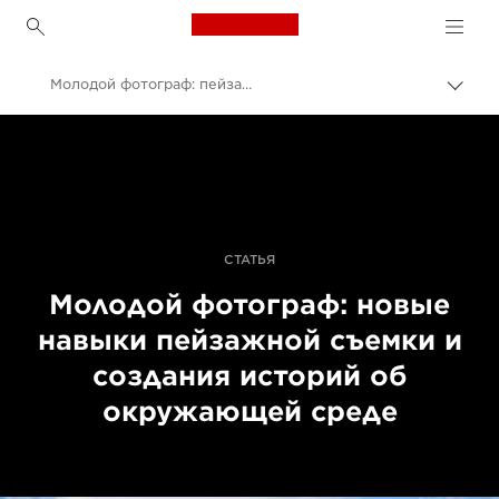
Canon Logo, back to h
Молодой фотограф: пейзажная съемка и истории об окружающей среде
Пере
цепо
Canon
Профессиональная фото- и видеосъемка
Истории
СТАТЬЯ
Молодой фотограф: новые
навыки пейзажной съемки и
создания историй об
окружающей среде