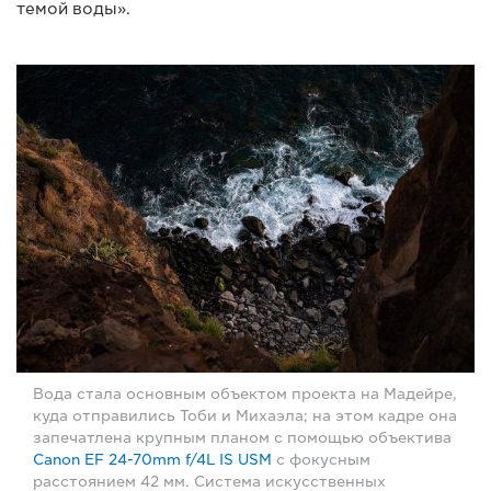
темой воды».
Вода стала основным объектом проекта на Мадейре,
куда отправились Тоби и Михаэла; на этом кадре она
запечатлена крупным планом с помощью объектива
Canon EF 24-70mm f/4L IS USM
с фокусным
расстоянием 42 мм. Система искусственных