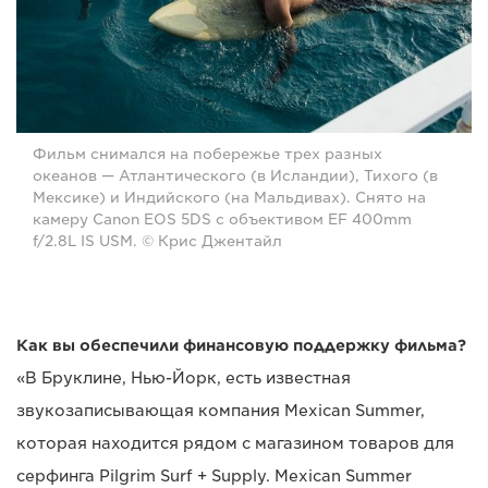
Фильм снимался на побережье трех разных
океанов — Атлантического (в Исландии), Тихого (в
Мексике) и Индийского (на Мальдивах). Снято на
камеру Canon EOS 5DS с объективом EF 400mm
f/2.8L IS USM. © Крис Джентайл
Как вы обеспечили финансовую поддержку фильма?
«В Бруклине, Нью-Йорк, есть известная
звукозаписывающая компания Mexican Summer,
которая находится рядом с магазином товаров для
серфинга Pilgrim Surf + Supply. Mexican Summer