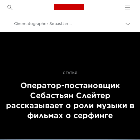
Canon Logo, back to h
Cinematographer Sebastian Slayter on Making a Unique Surfing Film
Пере
цепо
Canon
Профессиональная фото- и видеосъемка
Истории
СТАТЬЯ
Оператор-постановщик
Себастьян Слейтер
рассказывает о роли музыки в
фильмах о серфинге