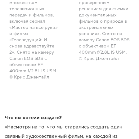
множеством
проверенным
телевизионных
решением для съемки
передач и фильмов,
документальных
включая сериал
фильмов о природе в
«Мастер на все руки»
экстремальных
и фильм
условиях. Снято на
«Телеведущий: И
камеру Canon EOS 5DS
снова здравствуйте
с объективом EF
2». Снято на камеру
400mm f/2.8L IS USM.
Canon EOS 5DS с
© Крис Джентайл
объективом EF
400mm f/2.8L IS USM.
© Крис Джентайл
Что вы хотели создать?
«Несмотря на то, что мы старались создать один
связный художественный фильм, на каждой из