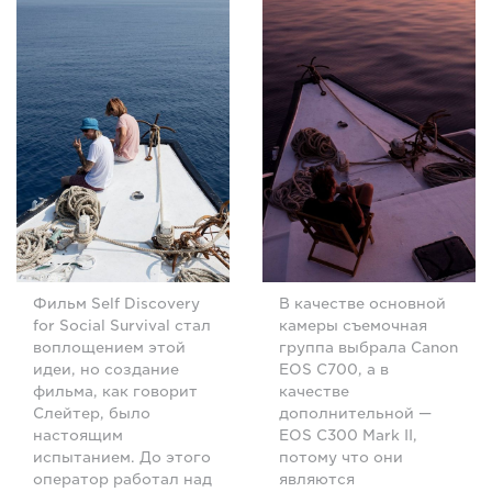
Фильм Self Discovery
В качестве основной
for Social Survival стал
камеры съемочная
воплощением этой
группа выбрала Canon
идеи, но создание
EOS C700, а в
фильма, как говорит
качестве
Слейтер, было
дополнительной —
настоящим
EOS C300 Mark II,
испытанием. До этого
потому что они
оператор работал над
являются