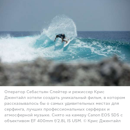
Оператор Себастьян Слейтер и режиссер Крис
Джентайл хотели создать уникальный фильм, в котором
рассказывалось бы о самых удивительных местах для
серфинга, лучших профессиональных серферах и
атмосферной музыке. Снято на камеру Canon EOS 5DS с
объективом EF 400mm f/2.8L IS USM. © Крис Джентайл