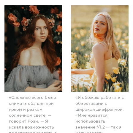
«Сложнее всего было
«Я обожаю работать с
снимать оба дня при
объективами с
ярком и резком
широкой диафрагмой.
солнечном свете, —
«Мне нравится
говорит Рози. — Я
использовать
искала возможность
значение f/1.2 — так я