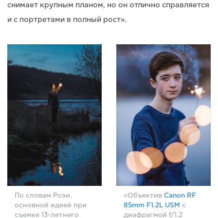
снимает крупным планом, но он отлично справляется
и с портретами в полный рост».
По словам Рози,
«Объектив
Canon RF
основной идеей при
85mm F1.2L USM
с
съемке 13-летнего
диафрагмой f/1.2