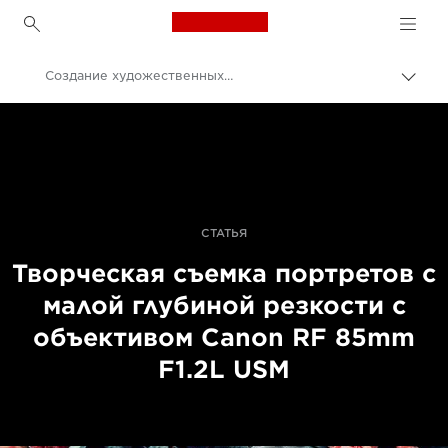
Canon Logo, back to h
Создание художественных портретов с объективом RF 85mm F1.2L USM
Пере
цепо
Canon
Профессиональная фото- и видеосъемка
Истории
СТАТЬЯ
Творческая съемка портретов с
малой глубиной резкости с
объективом Canon RF 85mm
F1.2L USM