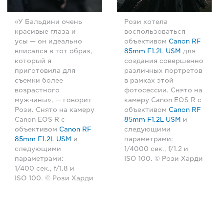
«У Бальдини очень
Рози хотела
красивые глаза и
воспользоваться
усы — он идеально
объективом
Canon RF
вписался в тот образ,
85mm F1.2L USM
для
который я
создания совершенно
приготовила для
различных портретов
съемки более
в рамках этой
возрастного
фотосессии. Снято на
мужчины», — говорит
камеру Canon EOS R с
Рози. Снято на камеру
объективом
Canon RF
Canon EOS R с
85mm F1.2L USM
и
объективом
Canon RF
следующими
85mm F1.2L USM
и
параметрами:
следующими
1/4000 сек., f/1.2 и
параметрами:
ISO 100. © Рози Харди
1/400 сек., f/1.8 и
ISO 100. © Рози Харди