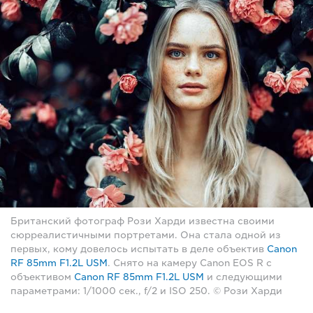
Британский фотограф Рози Харди известна своими
сюрреалистичными портретами. Она стала одной из
первых, кому довелось испытать в деле объектив
Canon
RF 85mm F1.2L USM
. Снято на камеру Canon EOS R с
объективом
Canon RF 85mm F1.2L USM
и следующими
параметрами: 1/1000 сек., f/2 и ISO 250. © Рози Харди