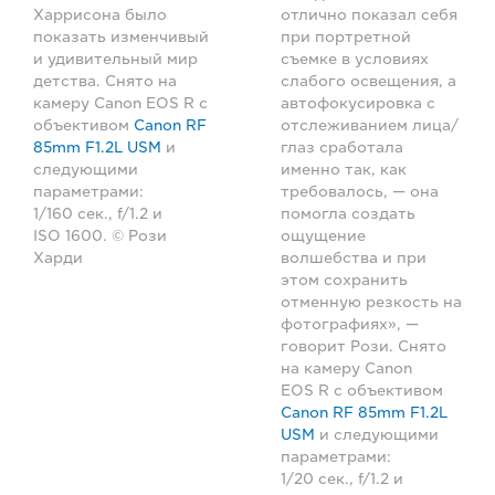
Харрисона было
отлично показал себя
показать изменчивый
при портретной
и удивительный мир
съемке в условиях
детства. Снято на
слабого освещения, а
камеру Canon EOS R с
автофокусировка с
объективом
Canon RF
отслеживанием лица/
85mm F1.2L USM
и
глаз сработала
следующими
именно так, как
параметрами:
требовалось, — она
1/160 сек., f/1.2 и
помогла создать
ISO 1600. © Рози
ощущение
Харди
волшебства и при
этом сохранить
отменную резкость на
фотографиях», —
говорит Рози. Снято
на камеру Canon
EOS R с объективом
Canon RF 85mm F1.2L
USM
и следующими
параметрами:
1/20 сек., f/1.2 и