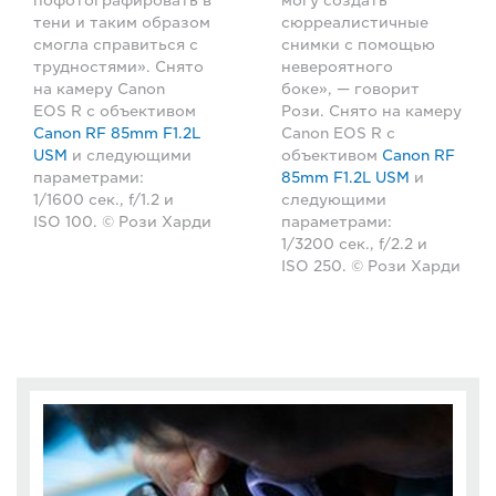
пофотографировать в
могу создать
тени и таким образом
сюрреалистичные
смогла справиться с
снимки с помощью
трудностями». Снято
невероятного
на камеру Canon
боке», — говорит
EOS R с объективом
Рози. Снято на камеру
Canon RF 85mm F1.2L
Canon EOS R с
USM
и следующими
объективом
Canon RF
параметрами:
85mm F1.2L USM
и
1/1600 сек., f/1.2 и
следующими
ISO 100. © Рози Харди
параметрами:
1/3200 сек., f/2.2 и
ISO 250. © Рози Харди