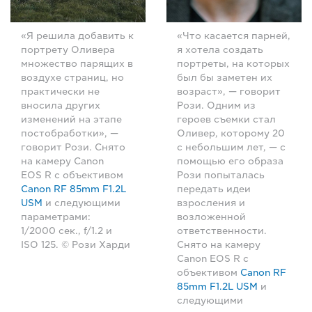
«Я решила добавить к
«Что касается парней,
портрету Оливера
я хотела создать
множество парящих в
портреты, на которых
воздухе страниц, но
был бы заметен их
практически не
возраст», — говорит
вносила других
Рози. Одним из
изменений на этапе
героев съемки стал
постобработки», —
Оливер, которому 20
говорит Рози. Снято
с небольшим лет, — с
на камеру Canon
помощью его образа
EOS R с объективом
Рози попыталась
Canon RF 85mm F1.2L
передать идеи
USM
и следующими
взросления и
параметрами:
возложенной
1/2000 сек., f/1.2 и
ответственности.
ISO 125. © Рози Харди
Снято на камеру
Canon EOS R с
объективом
Canon RF
85mm F1.2L USM
и
следующими