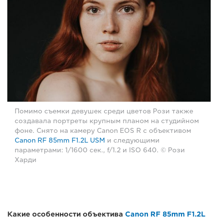
Помимо съемки девушек среди цветов Рози также
создавала портреты крупным планом на студийном
фоне. Снято на камеру Canon EOS R с объективом
Canon RF 85mm F1.2L USM
и следующими
параметрами: 1/1600 сек., f/1.2 и ISO 640. © Рози
Харди
Какие особенности объектива
Canon RF 85mm F1.2L