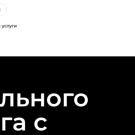
 услуги
льного
га с