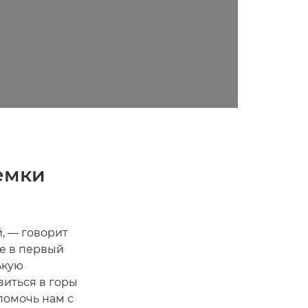
емки
, — говорит
е в первый
ькую
виться в горы
помочь нам с