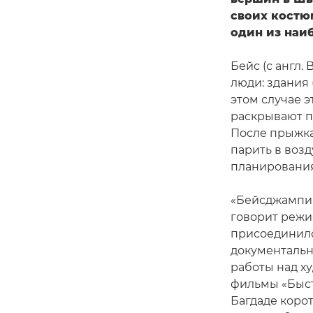
своих костю
один из наи
Бейс (с англ.
люди: здания (
этом случае 
раскрывают п
После прыжка
парить в воз
планирования
«Бейсджампин
говорит режи
присоединилс
документальн
работы над х
фильмы «Быст
Багдаде корот