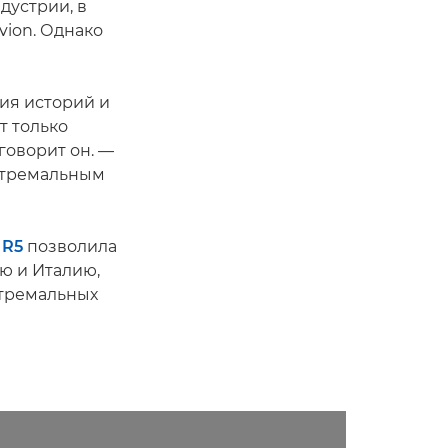
дустрии, в
vion. Однако
ия историй и
т только
говорит он. —
кстремальным
 R5
позволила
ию и Италию,
стремальных