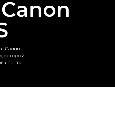
 Canon
S
 с Canon
м, который
в спорта.