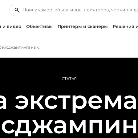
 и видео
Объективы
Принтеры и сканеры
Решения и
Съемка бейсджампинга на камеры Cinema EOS
СТАТЬЯ
а экстрема
сджампин