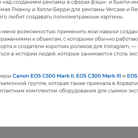
л над созданием рекламы в сферах фэшн- и бьюти-ин
мая Рианну и Хэлли Берри для рекламы Vercase и Re
его любит создавать полнометражные картины.
ля меня возможностью применить мои навыки создан
бражениями к объектам, с которыми обычно работаю
рта и создатели коротких роликов для Instagram, — 
уться в истории людей, которые занимаются столь э
амеры
Canon EOS C500 Mark II
,
EOS C300 Mark III
и
EOS
съемочной группе, которая также приехала в Хорват
омпактным комплектом оборудования для съемки эк