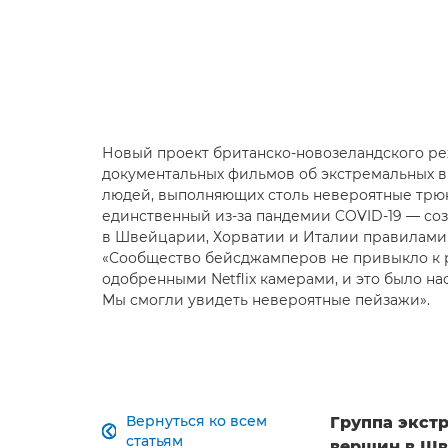
Новый проект британско-новозеландского ре
документальных фильмов об экстремальных в
людей, выполняющих столь невероятные трю
единственный из-за пандемии COVID-19 — со
в Швейцарии, Хорватии и Италии правилами 
«Сообщество бейсджамперов не привыкло к р
одобренными Netflix камерами, и это было н
Мы смогли увидеть невероятные пейзажи».
Вернуться ко всем
Группа экст

статьям
вершин в Шве