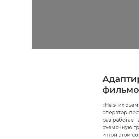
Адапти
фильмо
«На этих съе
оператор-пос
раз работает
съемочную гр
и при этом с