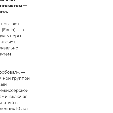
ингсьютом —
рта.
х прыгают
 (Earth) — в
йсджамперы
нгсьют.
уквально
путем
робовал», —
очной группой
вый
режиссерской
ами, включая
снятый в
ледних 10 лет