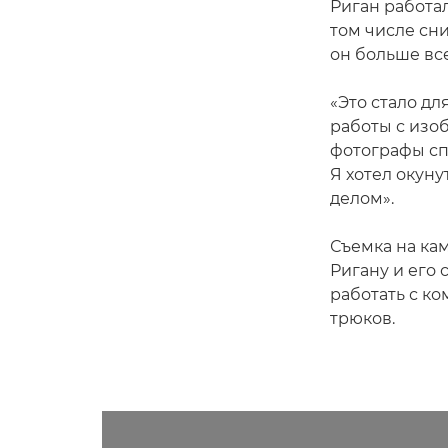
Риган работа
том числе сни
он больше вс
«Это стало д
работы с изо
фотографы спо
Я хотел окун
делом».
Съемка на к
Ригану и его 
работать с к
трюков.