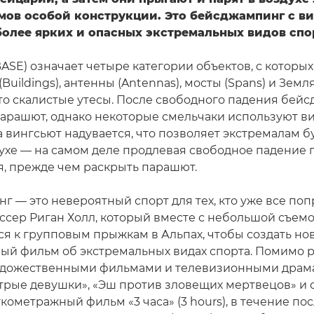
мов особой конструкции. Это бейсджампинг с в
более ярких и опасных экстремальных видов спо
 BASE) означает четыре категории объектов, с которы
Buildings), антенны (Antennas), мосты (Spans) и Земля
это скалистые утесы. После свободного падения бе
арашют, однако некоторые смельчаки используют ви
 вингсьют надувается, что позволяет экстремалам б
духе — на самом деле продлевая свободное падение 
, прежде чем раскрыть парашют.
г — это невероятный спорт для тех, кто уже все поп
ссер Риган Холл, который вместе с небольшой съем
я к групповым прыжкам в Альпах, чтобы создать но
ый фильм об экстремальных видах спорта. Помимо 
удожественными фильмами и телевизионными драм
рые девушки», «Эш против зловещих мертвецов» и 
кометражный фильм «3 часа» (3 hours), в течение пос