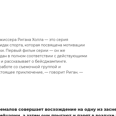
жиссера Ригана Холла — это серия
идах спорта, которая посвящена мотивации
ки. Первый фильм серии — он же
здан в полном соответствии с действующими
и рассказывает о бейсджампинге.
аботе со съемочной группой и
астоящее приключение, — говорит Риган. —
ремалов совершает восхождение на одну из зас
йцарии, а затем они прыгают и парят в воздухе 