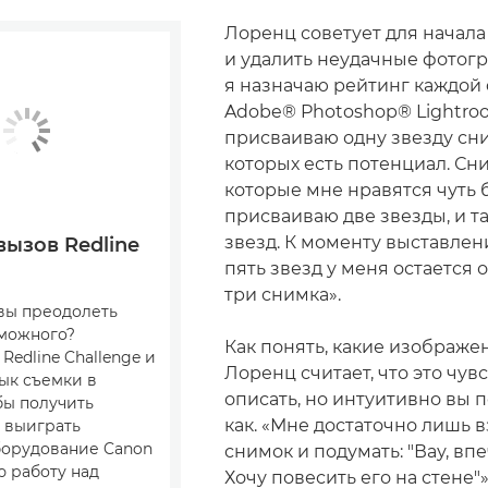
Лоренц советует для начал
и удалить неудачные фотогр
я назначаю рейтинг каждой
Adobe® Photoshop® Lightro
присваиваю одну звезду сни
которых есть потенциал. Сн
которые мне нравятся чуть 
присваиваю две звезды, и та
звезд. К моменту выставлен
ызов Redline
пять звезд у меня остается 
три снимка».
вы преодолеть
можного?
Как понять, какие изображе
Redline Challenge и
Лоренц считает, что это чув
ык съемки в
описать, но интуитивно вы п
бы получить
как. «Мне достаточно лишь в
 выиграть
орудование Canon
снимок и подумать: "Вау, вп
ю работу над
Хочу повесить его на стене"»