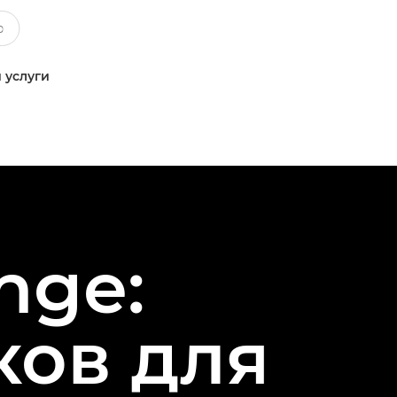
 услуги
nge:
ков для