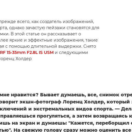
прежде всего, как создатель изображений,
а, однако зачастую пейзажи становятся для
ки. В этой статье он рассказывает о
олее яркие и эффектные изображения, такие
ная с помощью длительной выдержки. Снято
RF 15-35mm F2.8L IS USM
и следующими
© Лоренц Холдер
 мне нравится? Бывает думаешь, все, снимок отр
 говорит экшн-фотограф Лоренц Холдер, который
ключений и экстремальных видов спорта. — Де
правляешься прогуляться, а затем возвращаясь 
ришь на экран и думаешь: "Кажется, переборщил 
ью". На свежую голову сразу можно оценить все 