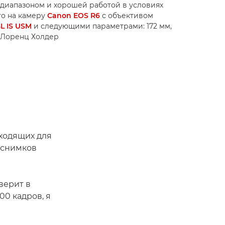
диапазоном и хорошей работой в условиях
то на камеру
Canon EOS R6
с объективом
L IS USM
и следующими параметрами: 172 мм,
. © Лоренц Холдер
дходящих для
0 снимков
верит в
00 кадров, я