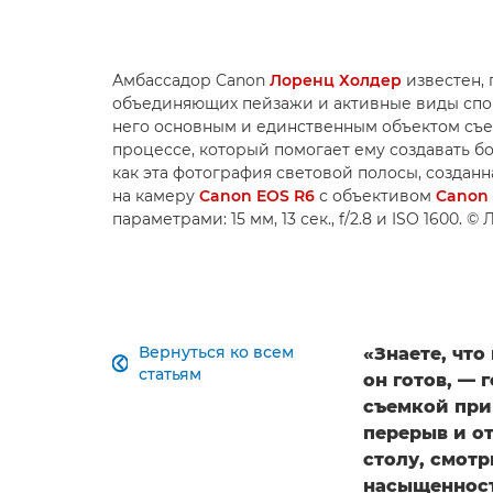
Амбассадор Canon
Лоренц Холдер
известен, 
объединяющих пейзажи и активные виды спорт
него основным и единственным объектом съем
процессе, который помогает ему создавать б
как эта фотография световой полосы, создан
на камеру
Canon EOS R6
с объективом
Canon 
параметрами: 15 мм, 13 сек., f/2.8 и ISO 1600. 
Вернуться ко всем
«Знаете, что

статьям
он готов, —
съемкой при
перерыв и от
столу, смот
насыщенност