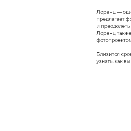
Лоренц — оди
предлагает ф
и преодолеть
Лоренц также
фотопроектом
Близится сро
узнать, как в