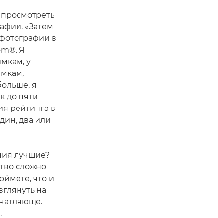
а просмотреть
афии. «Затем
 фотографии в
om®. Я
мкам, у
имкам,
больше, я
к до пяти
ия рейтинга в
один, два или
ния лучшие?
ство сложно
оймете, что и
зглянуть на
ечатляюще.
.