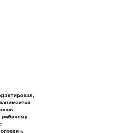
едактировал,
 занимается
лаешь
к рабочему
с
огрехи».