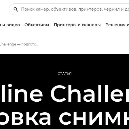
 и видео
Объективы
Принтеры и сканеры
Решения и
Redline Challenge — подготовка изображений
СТАТЬЯ
line Challe
овка сним