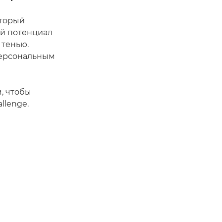
оторый
ий потенциал
 тенью.
персональным
, чтобы
llenge.