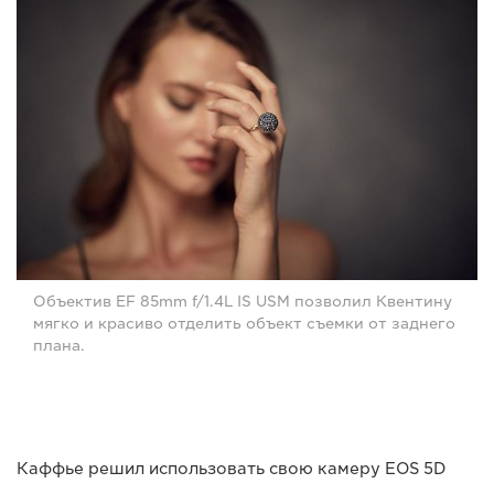
Объектив EF 85mm f/1.4L IS USM позволил Квентину
мягко и красиво отделить объект съемки от заднего
плана.
Каффье решил использовать свою камеру EOS 5D