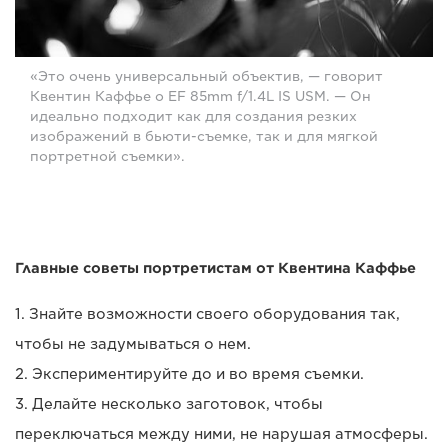
«Это очень универсальный объектив, — говорит
Квентин Каффье о EF 85mm f/1.4L IS USM. — Он
идеально подходит как для создания резких
изображений в бьюти-съемке, так и для мягкой
портретной съемки».
Главные советы портретистам от Квентина Каффье
1. Знайте возможности своего оборудования так,
чтобы не задумываться о нем.
2. Экспериментируйте до и во время съемки.
3. Делайте несколько заготовок, чтобы
переключаться между ними, не нарушая атмосферы.