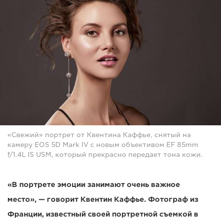
«Свежий» портрет от Квентина Каффье, снятый на
камеру EOS 5D Mark IV с новым объективом EF 85mm
f/1.4L IS USM, который прекрасно передает тона кожи.
«В портрете эмоции занимают очень важное
место», — говорит Квентин Каффье. Фотограф из
Франции, известный своей портретной съемкой в