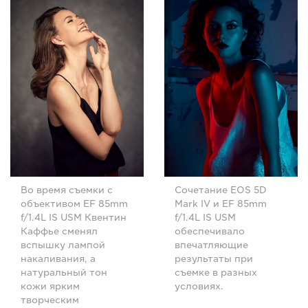
Во время съемки с
Сочетание EOS 5D
объективом EF 85mm
Mark IV и EF 85mm
f/1.4L IS USM Квентин
f/1.4L IS USM
Каффье сменял
обеспечивало
вспышку лампой
впечатляющие
накаливания, а
результаты при
натуральный тон
съемке в разных
кожи ярким
условиях.
творческим