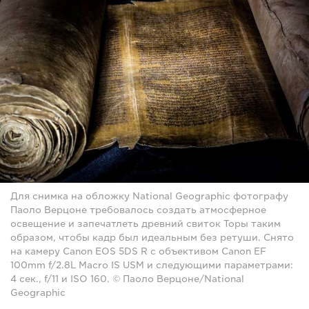
Для снимка на обложку National Geographic фотографу
Паоло Верцоне требовалось создать атмосферное
освещение и запечатлеть древний свиток Торы таким
образом, чтобы кадр был идеальным без ретуши. Снято
на камеру Canon EOS 5DS R с объективом Canon EF
100mm f/2.8L Macro IS USM и следующими параметрами:
4 сек., f/11 и ISO 160. © Паоло Верцоне/National
Geographic