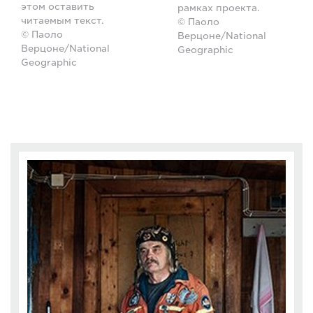
этом оставить
рамках проекта.
читаемым текст.
© Паоло
© Паоло
Верцоне/National
Верцоне/National
Geographic
Geographic