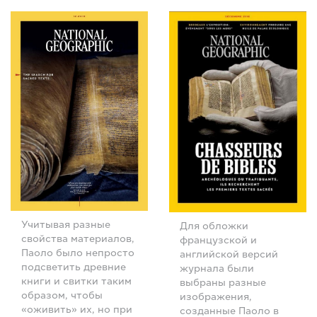
Учитывая разные
Для обложки
свойства материалов,
французской и
Паоло было непросто
английской версий
подсветить древние
журнала были
книги и свитки таким
выбраны разные
образом, чтобы
изображения,
«оживить» их, но при
созданные Паоло в