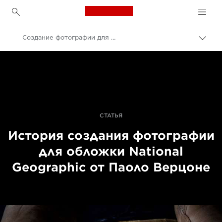
Canon Logo, back to h
Создание фотографии для обложки от Паоло Верцоне
Пере
цепо
Canon
Профессиональная фото- и видеосъемка
Истории
СТАТЬЯ
История создания фотографии
для обложки National
Geographic от Паоло Верцоне