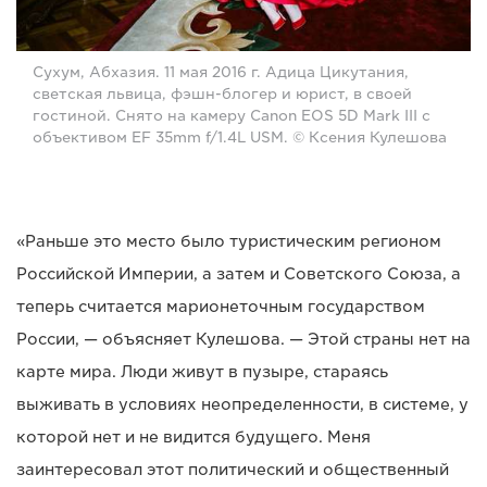
Сухум, Абхазия. 11 мая 2016 г. Адица Цикутания,
светская львица, фэшн-блогер и юрист, в своей
гостиной. Снято на камеру Canon EOS 5D Mark III с
объективом EF 35mm f/1.4L USM. © Ксения Кулешова
«Раньше это место было туристическим регионом
Российской Империи, а затем и Советского Союза, а
теперь считается марионеточным государством
России, — объясняет Кулешова. — Этой страны нет на
карте мира. Люди живут в пузыре, стараясь
выживать в условиях неопределенности, в системе, у
которой нет и не видится будущего. Меня
заинтересовал этот политический и общественный