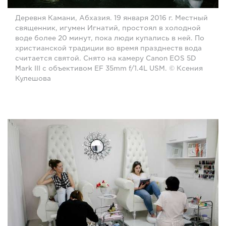
Деревня Камани, Абхазия. 19 января 2016 г. Местный
священник, игумен Игнатий, простоял в холодной
воде более 20 минут, пока люди купались в ней. По
христианской традиции во время празднеств вода
считается святой. Снято на камеру Canon EOS 5D
Mark III с объективом EF 35mm f/1.4L USM. © Ксения
Кулешова