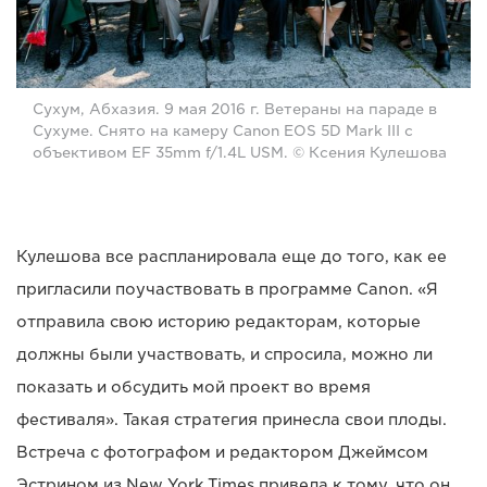
Сухум, Абхазия. 9 мая 2016 г. Ветераны на параде в
Сухуме. Снято на камеру Canon EOS 5D Mark III с
объективом EF 35mm f/1.4L USM. © Ксения Кулешова
Кулешова все распланировала еще до того, как ее
пригласили поучаствовать в программе Canon. «Я
отправила свою историю редакторам, которые
должны были участвовать, и спросила, можно ли
показать и обсудить мой проект во время
фестиваля». Такая стратегия принесла свои плоды.
Встреча с фотографом и редактором Джеймсом
Эстрином из New York Times привела к тому, что он