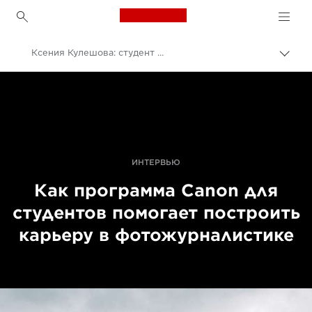
Canon Logo, back to h
Ксения Кулешова: студент Canon с большим будущим
Пере
цепо
Canon
Профессиональная фото- и видеосъемка
Истории
ИНТЕРВЬЮ
Как программа Canon для
студентов помогает построить
карьеру в фотожурналистике