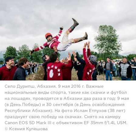
Село Дурипш, Абхазия. 9 мая 2016 г. Важные
национальные виды спорта, такие как скачки и футбол
на лошадях, проводятся в Абхазии два раза в год: 9 мая
(в День Победы) и 30 сентября (в День освобождения
Республики Абхазия). На фото Ислам Етлухов (38 лет)
празднует свою победу на скачках. Снято на камеру
Canon EOS 5D Mark III с объективом EF 35mm f/1.4L USM.
© Ксения Кулешова