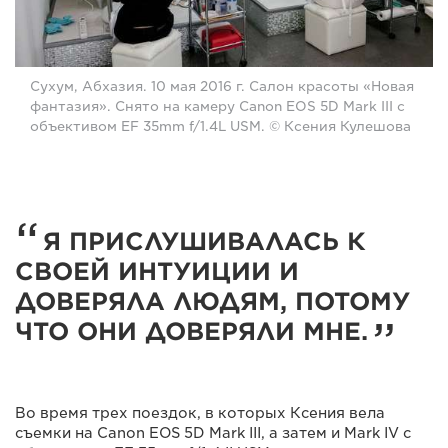
Сухум, Абхазия. 10 мая 2016 г. Салон красоты «Новая
фантазия». Снято на камеру Canon EOS 5D Mark III с
объективом EF 35mm f/1.4L USM. © Ксения Кулешова
Я ПРИСЛУШИВАЛАСЬ К
СВОЕЙ ИНТУИЦИИ И
ДОВЕРЯЛА ЛЮДЯМ, ПОТОМУ
ЧТО ОНИ ДОВЕРЯЛИ МНЕ.
Во время трех поездок, в которых Ксения вела
съемки на Canon EOS 5D Mark III, а затем и Mark IV с