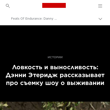
Canon Logo, back to h
Feats Of Endurance: Danny Etheridge On Shooting Survival Shows - Canon UK
Пере
цепо
Canon
Профессиональная фото- и видеосъемка
Истории
ИСТОРИИ
Ловкость и выносливость:
Дэнни Этеридж рассказывает
про съемку шоу о выживании