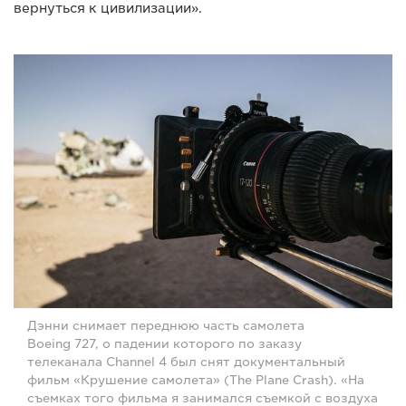
вернуться к цивилизации».
Дэнни снимает переднюю часть самолета
Boeing 727, о падении которого по заказу
телеканала Channel 4 был снят документальный
фильм «Крушение самолета» (The Plane Crash). «На
съемках того фильма я занимался съемкой с воздуха