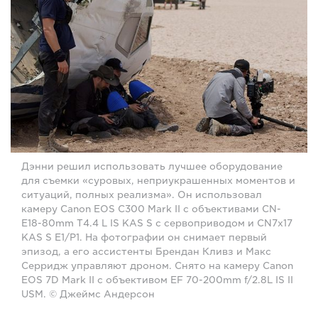
Дэнни решил использовать лучшее оборудование
для съемки «суровых, неприукрашенных моментов и
ситуаций, полных реализма». Он использовал
камеру Canon EOS C300 Mark II с объективами CN-
E18-80mm T4.4 L IS KAS S с сервоприводом и CN7x17
KAS S E1/P1. На фотографии он снимает первый
эпизод, а его ассистенты Брендан Кливз и Макс
Серридж управляют дроном. Снято на камеру Canon
EOS 7D Mark II с объективом EF 70-200mm f/2.8L IS II
USM. © Джеймс Андерсон