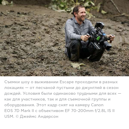
Съемки шоу о выживании Escape проходили в разных
локациях — от песчаной пустыни до джунглей в сезон
дождей. Условия были одинаково трудными для всех —
как для участников, так и для съемочной группы и
оборудования. Этот кадр снят на камеру Canon
EOS 7D Mark II с объективом EF 70-200mm f/2.8L IS II
USM. © Джеймс Андерсон