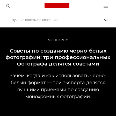
Canon Logo, back to ho
Лучшие советы по созданию черно-белых фотографий
Пере
Canon
Профессиональная фото- и видеосъемка
МОНОХРОМ
Истории
Советы по созданию черно-белых
фотографий: три профессиональных
фотографа делятся советами
Зачем, когда и как использовать черно-
белый формат — три эксперта делятся
лучшими приемами по созданию
монохромных фотографий.