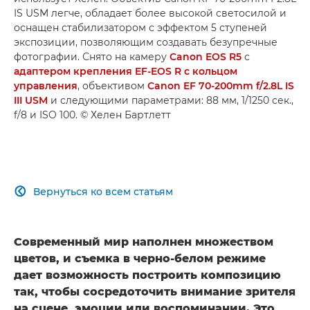
IS USM легче, обладает более высокой светосилой и
оснащен стабилизатором с эффектом 5 ступеней
экспозиции, позволяющим создавать безупречные
фотографии. Снято на камеру
Canon EOS R5
с
адаптером крепления EF-EOS R с кольцом
управления
, объективом
Canon EF 70-200mm f/2.8L IS
III USM
и следующими параметрами: 88 мм, 1/1250 сек.,
f/8 и ISO 100. © Хелен Бартлетт
Вернуться ко всем статьям

Современный мир наполнен множеством
цветов, и съемка в черно-белом режиме
дает возможность построить композицию
так, чтобы сосредоточить внимание зрителя
на сцене, эмоции или воспоминании. Это