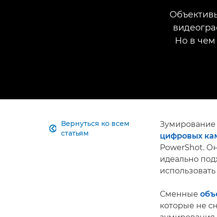
Объективы
видеогра
Но в чем
Вернуться ко всем
Зумирование 

статьям
цифровых ка
PowerShot. О
идеально подх
использовать
Сменные
объ
которые не сн