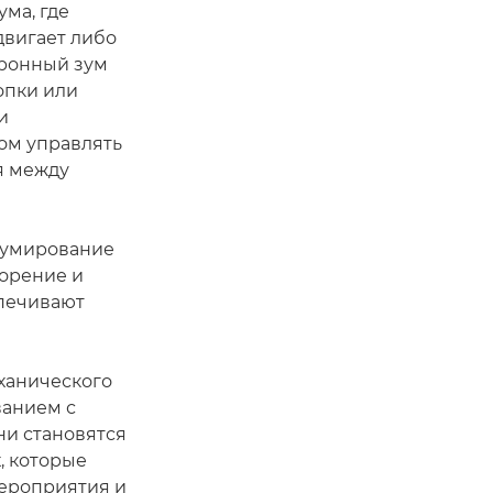
ма, где
двигает либо
тронный зум
опки или
и
ом управлять
я между
 зумирование
корение и
спечивают
ханического
ванием с
и становятся
, которые
мероприятия и