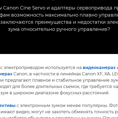
 Canon Cine Servo и адаптеры сервопривода 
фам возможность максимально плавно управля
 заключаются преимущества и недостатки эле
зума относительно ручного управления?
с электроприводом используется на
видеокамерах
мерах
Canon, в частности в линейках Canon XF, XA, LE
ни предлагают плавное и стабильное управление зу
одят для более длительных съемок, где требуется ч
 зум в широком диапазоне фокусных расстояний.
ективы
c электронным зумом менее популярны. Фот
имают видео, могут не захотеть обменять точность 