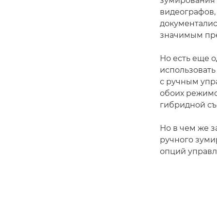
зумирования 
видеографов, 
документалист
значимым пр
Но есть еще о
использовать
с ручным упр
обоих режимо
гибридной съ
Но в чем же 
ручного зуми
опций управ