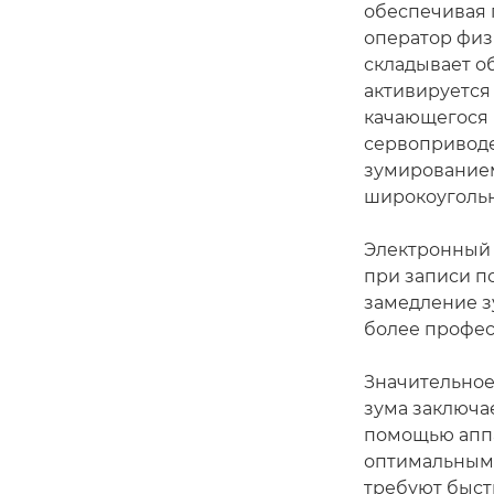
обеспечивая 
оператор физ
складывает о
активируется
качающегося 
сервоприводе
зумированием
широкоугольн
Электронный 
при записи п
замедление з
более профес
Значительное
зума заключа
помощью аппа
оптимальным 
требуют быст