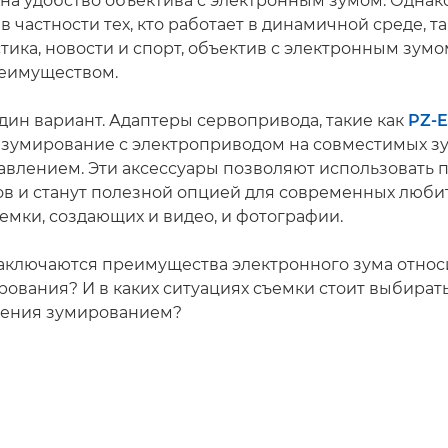
на удобство объектива с электронным зумом. Однак
в частности тех, кто работает в динамичной среде, та
ика, новости и спорт, объектив с электронным зумо
еимуществом.
дин вариант. Адаптеры сервопривода, такие как
PZ-E
 зумирование с электроприводом на совместимых з
авлением. Эти аксессуары позволяют использовать
в и станут полезной опцией для современных люби
емки, создающих и видео, и фотографии.
заключаются преимущества электронного зума относ
рования? И в каких ситуациях съемки стоит выбират
ления зумированием?