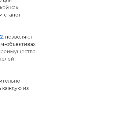
о для
кой как
м станет
2
, позволяют
ум-объективах
 преимущества
телей
ительно
ь каждую из