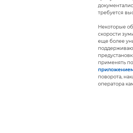
документалист
требуется вы
Некоторые об
скорости зум
еще более ун
поддерживающ
предустановк
применять по
приложением 
поворота, на
оператора ка