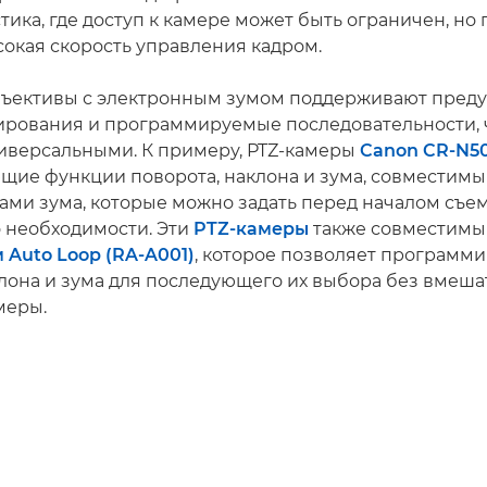
ика, где доступ к камере может быть ограничен, но 
сокая скорость управления кадром.
ъективы с электронным зумом поддерживают преду
ирования и программируемые последовательности, ч
иверсальными. К примеру, PTZ-камеры
Canon CR-N5
ие функции поворота, наклона и зума, совместимы
ами зума, которые можно задать перед началом съем
 необходимости. Эти
PTZ-камеры
также совместимы
Auto Loop (RA-A001)
, которое позволяет программ
клона и зума для последующего их выбора без вмеша
меры.