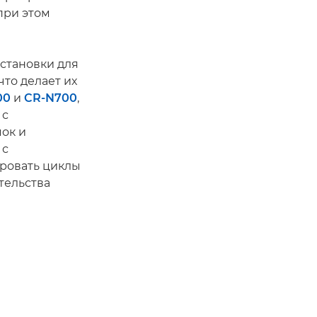
при этом
становки для
то делает их
00
и
CR-N700
,
 с
ок и
 с
ировать циклы
тельства