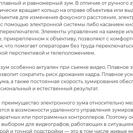
плавный и равномерный зум. В отличие от ручного зу
ически вращает кольцо на оправе объектива или вы
бъектив для изменения фокусного расстояния, элек
 с помощью электронной системы либо касанием кн
переключателя. Элементы управления на камере ил
, прикрепленном к объективу, позволяют с комфорт
, что помогает операторам без труда переключатьс
ой перспективой и телеположением.
зум особенно актуален при съемке видео. Плавное
озволит сократить риск дрожания кадра. Плавное ус
ума, а также постоянная скорость зумирования обе
сиональный и естественный результат.
 преимущество электронного зума относительно ме
ется в возможности удаленного управления зумиро
ратных или программных контроллеров. Поэтому он
выбором для видеографов, работающих в ситуациях
рой и точной подстройки — это в том числе живые 