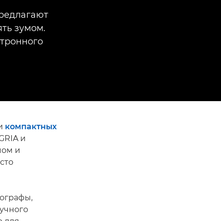
предлагают
ть зумом.
ктронного
и
компактных
GRIA и
мом и
асто
ографы,
ручного