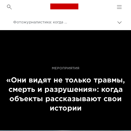
Canon Logo, back to h
Фотожурналистика: когда объекты становятся рассказчиками
Пере
цепо
Canon
Профессиональная фото- и видеосъемка
События для фотографов
Visa pour l'image 2021
МЕРОПРИЯТИЯ
«Они видят не только травмы,
смерть и разрушения»: когда
объекты рассказывают свои
истории