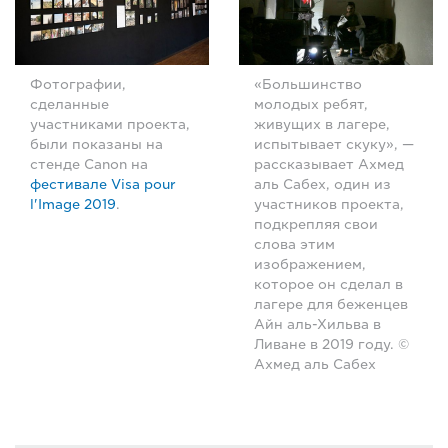
Фотографии,
«Большинство
сделанные
молодых ребят,
участниками проекта,
живущих в лагере,
были показаны на
испытывает скуку», —
стенде Canon на
рассказывает Ахмед
фестивале Visa pour
аль Сабех, один из
l'Image 2019
.
участников проекта,
подкрепляя свои
слова этим
изображением,
которое он сделал в
лагере для беженцев
Айн аль-Хильва в
Ливане в 2019 году. ©
Ахмед аль Сабех