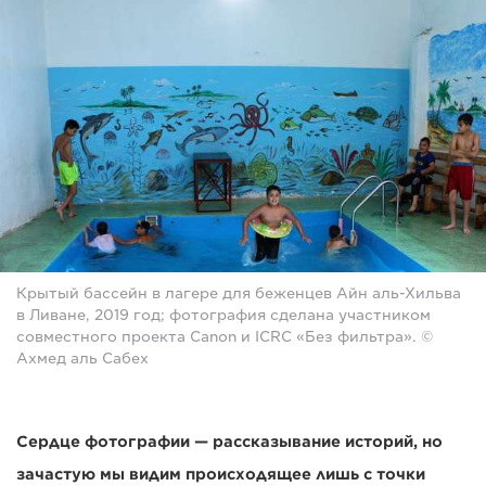
Крытый бассейн в лагере для беженцев Айн аль-Хильва
в Ливане, 2019 год; фотография сделана участником
совместного проекта Canon и ICRC «Без фильтра». ©
Ахмед аль Сабех
Сердце фотографии — рассказывание историй, но
зачастую мы видим происходящее лишь с точки