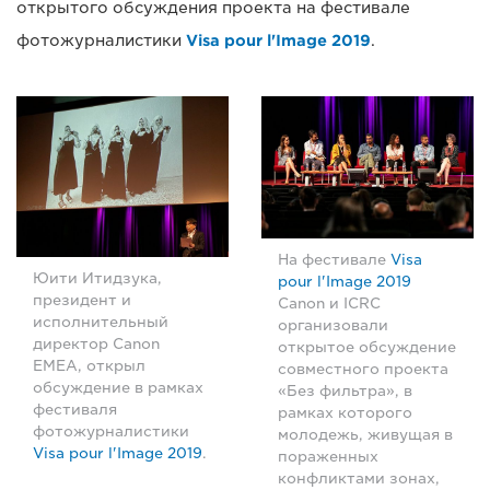
открытого обсуждения проекта на фестивале
фотожурналистики
Visa pour l'Image 2019
.
На фестивале
Visa
Юити Итидзука,
pour l'Image 2019
президент и
Canon и ICRC
исполнительный
организовали
директор Canon
открытое обсуждение
EMEA, открыл
совместного проекта
обсуждение в рамках
«Без фильтра», в
фестиваля
рамках которого
фотожурналистики
молодежь, живущая в
Visa pour l'Image 2019
.
пораженных
конфликтами зонах,