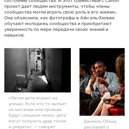
состояние сообщества. И этот совместный с Canon
проект дает людям инструменты, чтобы члены
сообщества могли играть свою роль в его жизни».
Она объяснила, как фотографы в Айн аль-Хильве
обучают молодежь сообщества и приобретают
уверенность по мере передачи своих знаний и
навыков.
«Летом дети играют на
улицах. Если кто-то выльет
на них воды или провода
будут слишком низко, дети
могут получить удар током
Даниэль Обеид
и умереть», — говорит
рассказал о