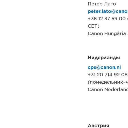
Петер Лато
peter.lato@cano
+36 12 37 59 00
CET)
Canon Hungária K
Нидерланды
cps@canon.nl
+31 20 714 92 08
(понедельник–че
Canon Nederland
Австрия