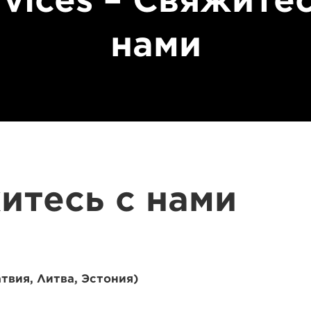
rvices – Свяжитес
нами
итесь с нами
твия, Литва, Эстония)