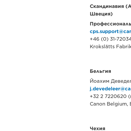
Скандинавия (А
Швеция)
Профессиональ
cps.support@ca
+46 (0) 31-7203
Krokslätts Fabri
Бельгия
Йоахим Деведе
j.devedeleer@ca
+32 2 7220620 
Canon Belgium, 
Чехия