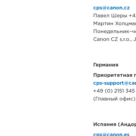
cps@canon.cz
Павел Шеры +42
Мартин Холцман
Понедельник–чет
Canon CZ s.r.o.,
Германия
Приоритетная п
cps-support@ca
+49 (0) 2151 34
(Главный офис) 
Испания (Андор
cps@canon.es