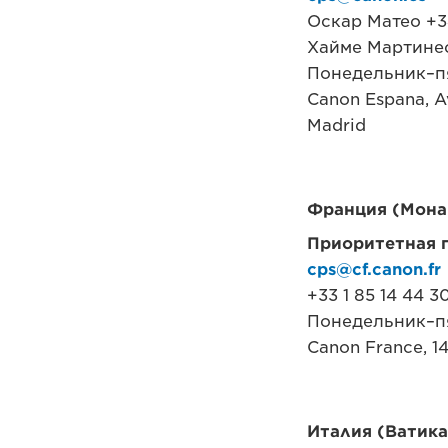
Оскар Матео +34
Хайме Мартинес
Понедельник–пя
Canon Espana, Av
Madrid
Франция (Мона
Приоритетная п
cps@cf.canon.fr
+33 1 85 14 44 3
Понедельник–пя
Canon France, 14
Италия (Ватика