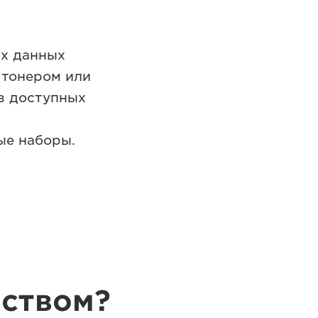
ых данных
 тонером или
з доступных
ые наборы.
йством?