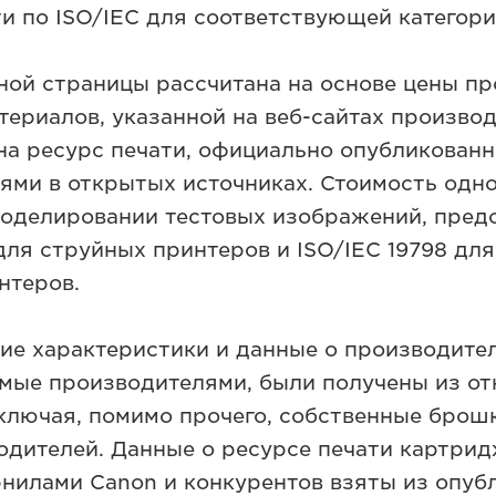
и по ISO/IEC для соответствующей категори
ной страницы рассчитана на основе цены п
териалов, указанной на веб-сайтах производ
на ресурс печати, официально опубликован
ями в открытых источниках. Стоимость одн
моделировании тестовых изображений, пред
для струйных принтеров и ISO/IEC 19798 дл
нтеров.
кие характеристики и данные о производите
мые производителями, были получены из о
включая, помимо прочего, собственные брош
одителей. Данные о ресурсе печати картрид
рнилами Canon и конкурентов взяты из опуб