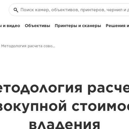
 и видео
Объективы
Принтеры и сканеры
Решения и
Методология расчета совокупной стоимости владения
тодология расч
вокупной стоимо
владения