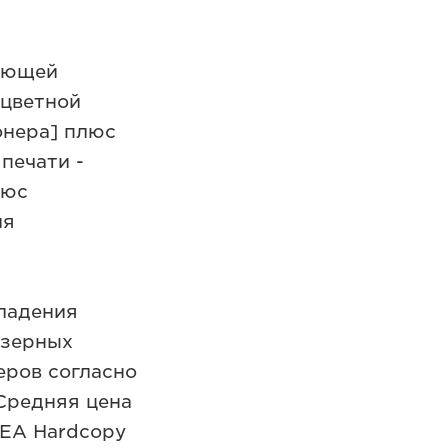
дующей
 цветной
онера] плюс
печати -
люс
ля
владения
азерных
еров согласно
 Средняя цена
MEA Hardcopy