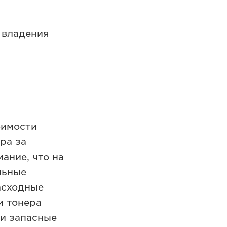
 владения
оимости
ра за
ание, что на
льные
асходные
и тонера
 и запасные