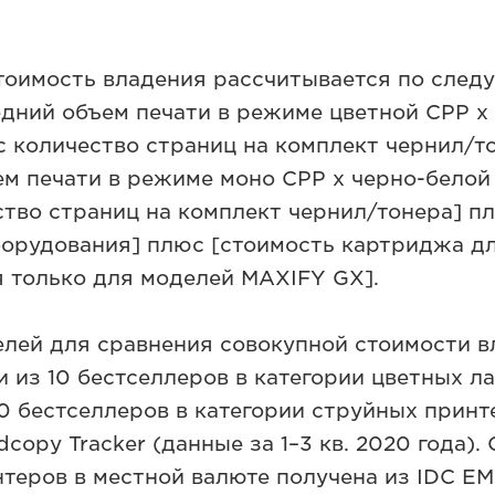
тоимость владения рассчитывается по сле
едний объем печати в режиме цветной CPP x
с количество страниц на комплект чернил/т
ем печати в режиме моно CPP x черно-белой 
ство страниц на комплект чернил/тонера] п
борудования] плюс [стоимость картриджа д
 только для моделей MAXIFY GX].
елей для сравнения совокупной стоимости 
и из 10 бестселлеров в категории цветных л
0 бестселлеров в категории струйных принт
copy Tracker (данные за 1–3 кв. 2020 года).
теров в местной валюте получена из IDC E