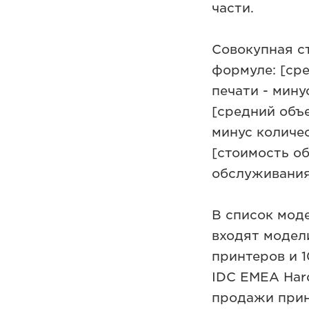
части.
Совокупная с
формуле: [ср
печати - мину
[средний объ
минус количе
[стоимость о
обслуживания
В список мод
входят модел
принтеров и 1
IDC EMEA Hard
продажи прин