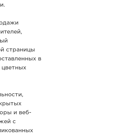
и.
родажи
ителей,
ный
ой страницы
оставленных в
я цветных
льности,
ткрытых
юры и веб-
жей с
ликованных