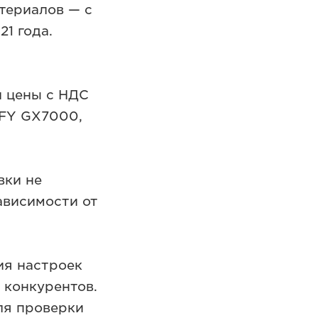
атериалов — с
1 года.
й цены с НДС
IFY GX7000,
вки не
ависимости от
ия настроек
 конкурентов.
ля проверки