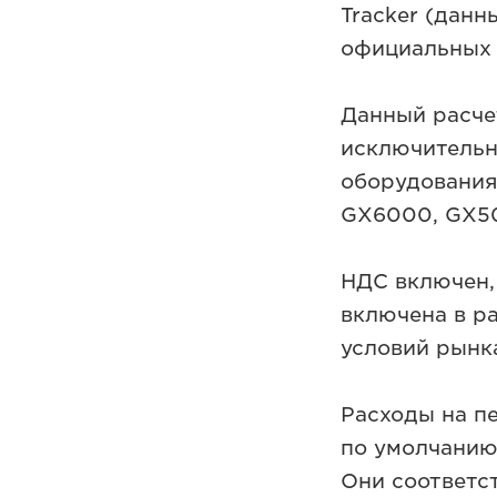
Tracker (данн
официальных 
Данный расче
исключительн
оборудования
GX6000, GX5
НДС включен, 
включена в р
условий рынк
Расходы на п
по умолчанию 
Они соответс