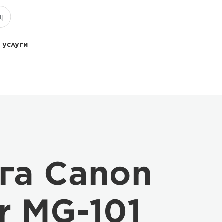
 услуги
га Canon
r MG-101