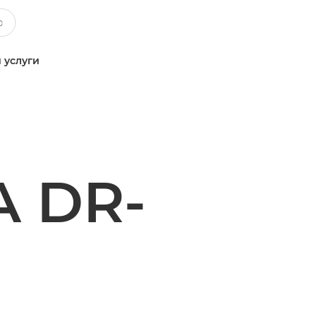
 услуги
 DR-