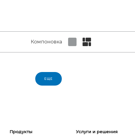
Компоновка
Set tiled view
Set masonry view
ЕЩЕ
Продукты
Услуги и решения