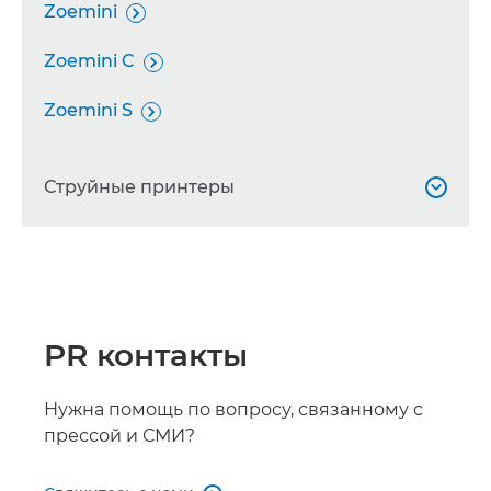
Zoemini

Zoemini C

Zoemini S

Струйные принтеры

MAXIFY GX5040

MAXIFY GX5050

PR контакты
PIXMA G1520

PIXMA G5050
Нужна помощь по вопросу, связанному с

прессой и СМИ?
PIXMA G540
