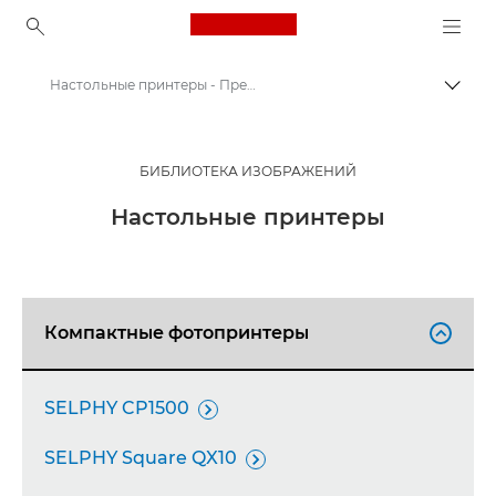
Canon Logo, back to ho
Настольные принтеры - Пресс-центр Canon
Пере
Canon
Пресс-центр Canon
БИБЛИОТЕКА ИЗОБРАЖЕНИЙ
Изображения продукции - Пресс-центр Canon
Настольные принтеры
Компактные фотопринтеры

SELPHY CP1500

SELPHY Square QX10
