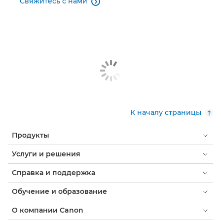
Свяжитесь с нами

PIXMA G550

PIXMA GM2050

PIXMA PRO-200

PIXMA TR150

PIXMA TR150 с аккумулятором

К началу страницы
PIXMA TS705

Продукты
Услуги и решения
Справка и поддержка
Обучение и образование
О компании Canon