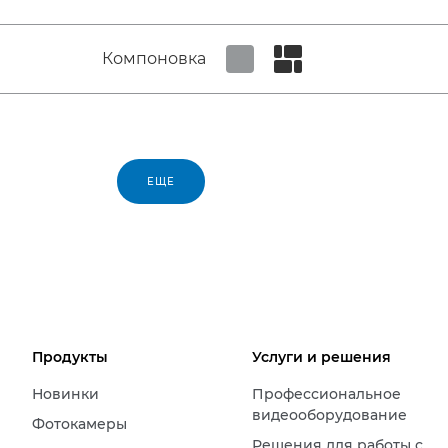
Компоновка
Set tiled view
Set masonry view
ЕЩЕ
Продукты
Услуги и решения
Новинки
Профессиональное
видеооборудование
Фотокамеры
Решения для работы с