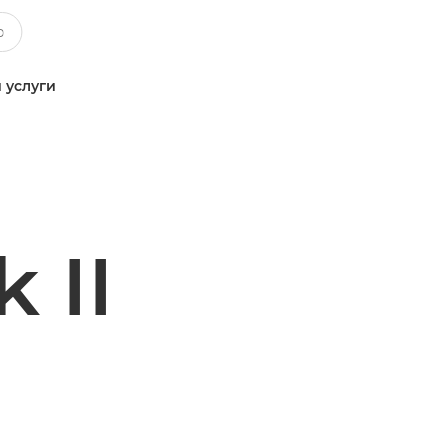
 услуги
 II