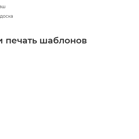
даш
 доска
и печать шаблонов