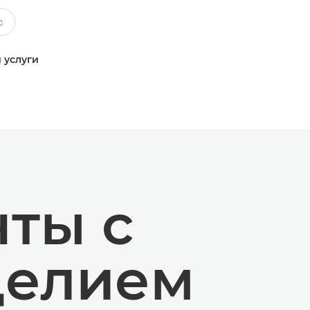
 услуги
ты с
делием