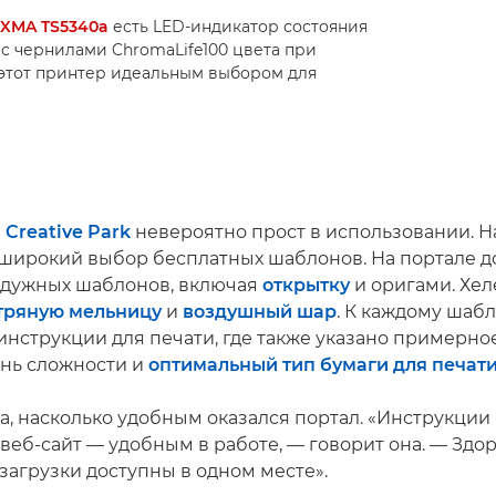
IXMA TS5340a
есть LED-индикатор состояния
с чернилами ChromaLife100 цвета при
 этот принтер идеальным выбором для
 Creative Park
невероятно прост в использовании. Н
широкий выбор бесплатных шаблонов. На портале д
адужных шаблонов, включая
открытку
и оригами. Хе
тряную мельницу
и
воздушный шар
. К каждому шаб
инструкции для печати, где также указано примерно
ень сложности и
оптимальный тип бумаги для печат
а, насколько удобным оказался портал. «Инструкции
веб-сайт — удобным в работе, — говорит она. — Здор
загрузки доступны в одном месте».