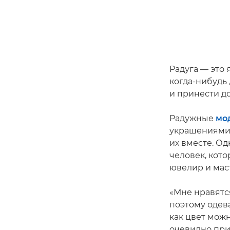
Радуга — это
когда-нибудь 
и принести д
Радужные
мо
украшениями 
их вместе. Од
человек, кото
ювелир и мас
«Мне нравятс
поэтому одева
как цвет мож
очевидно при