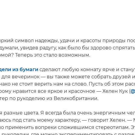
 яркий символ надежды, удачи и красоты природы по
думали, увидев радугу, как было бы здорово спрятать
омой? Теперь это стало возможным.
дели из бумаги
сделают любую комнату ярче и стан
для вечеринок — вы также можете собрать друзей и
нако не стоит верить нам на слово. Пусть об этом ра
рому нравится все яркое и красочное — Хелен Кук (
@
тер по рукоделию из Великобритании.
я разные цвета. Я всегда была очень энергичным че
юсь под стать моему характеру, — говорит Хелен. — 
но применить вопреки сложившимся стереотипам. Э
 рукоделии, где можно экспериментировать с разл