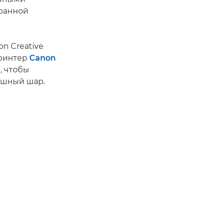
бранной
n Creative
принтер
Canon
, чтобы
ушный шар.