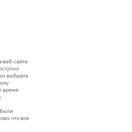
а веб-сайте
оступно
лен выбрала
лону
е время
и
.
 были
ово, что все