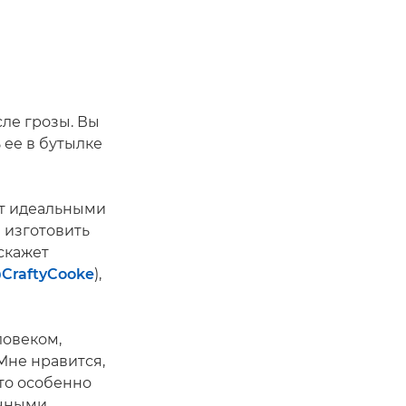
сле грозы. Вы
 ее в бутылке
ут идеальными
 изготовить
сскажет
CraftyCooke
),
ловеком,
Мне нравится,
то особенно
ичными