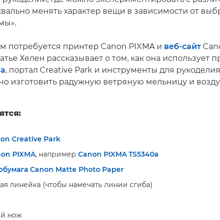
квально менять характер вещи в зависимости от вы
мы».
ам потребуется принтер Canon PIXMA и
веб-сайт
Cano
статье Хелен рассказывает о том, как она использует 
0a
, портал Creative Park и инструменты для рукоделия
но изготовить радужную ветряную мельницу и возд
ятся:
on Creative Park
on PIXMA
, например
Canon PIXMA TS5340a
обумага Canon Matte Photo Paper
ая линейка (чтобы намечать линии сгиба)
ий нож