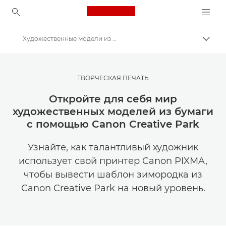
Canon Logo, back to ho
Художественные модели из бумаги для взрослых
Пере
Canon
Мастерская творчества | Советы по фотографии и печати и руководства для покупателей
ТВОРЧЕСКАЯ ПЕЧАТЬ
Советы и технические приемы по фотографии и печати
Откройте для себя мир
художественных моделей из бумаги
с помощью Canon Creative Park
Узнайте, как талантливый художник
использует свой принтер Canon PIXMA,
чтобы вывести шаблон зимородка из
Canon Creative Park на новый уровень.