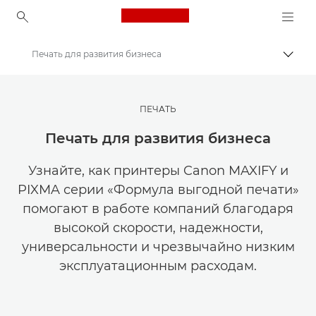
Canon Logo, back to ho
Печать для развития бизнеса
Пере
Canon
Мастерская творчества | Советы по фотографии и печати и руководства для покупателей
ПЕЧАТЬ
Истории о фотографии и творчестве
Печать для развития бизнеса
Узнайте, как принтеры Canon MAXIFY и
PIXMA серии «Формула выгодной печати»
помогают в работе компаний благодаря
высокой скорости, надежности,
универсальности и чрезвычайно низким
эксплуатационным расходам.