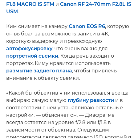
F1.8 MACRO IS STM
и
Canon RF 24-70mm F2.8L IS
USM
.
Ким снимает на камеру
Canon EOS R6
, которую
он выбрал за возможность записи в 4K,
короткую выдержку и превосходную
автофокусировку
, что очень важно для
портретной съемки
. Когда речь заходит о
портретах, Киму нравится использовать
размытие заднего плана
, чтобы привлечь
внимание к объекту съемки.
«Какой бы объектив я ни использовал, я всегда
выбираю самую малую
глубину резкости
и в
соответствии с ней устанавливаю остальные
настройки, — объясняет он. — Диафрагма
всегда остается на уровне f/2.8 или f/1.8 в
зависимости от объектива. Следующим
приоритетом является параметр ISO, который я