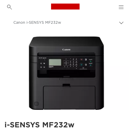
Canon Logo, back to h
Canon i-SENSYS MF232w
Пере
цепо
Canon
i-SENSYS MF232w