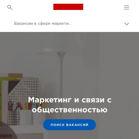
Canon Logo, back to h
Вакансии в сфере маркетинга и связей с общественностью
Пере
цепо
Canon
Возможности трудоустройства в компании Canon
Маркетинг и связи с
общественностью
ПОИСК ВАКАНСИЙ