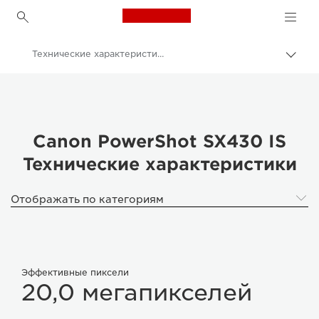
Canon Logo, back to h
Технические характеристики
Пере
цепо
Canon
Цифровые камеры
PowerShot SX430 IS
Canon PowerShot SX430 IS
Технические характеристики
Отображать по категориям
Эффективные пиксели
20,0 мегапикселей