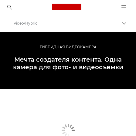
Canon Logo, back to ho
Video/Hybrid
Пере
Canon
Цифровые камеры
ГИБРИДНАЯ ВИДЕОКАМЕРА
EOS R6
Мечта создателя контента. Одна
камера для фото- и видеосъемки