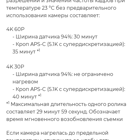
разрешений и значений частоты кадров при
температуре 23 °C без предварительного
использования камеры составляет:
4K 60P
- Ширина датчика 94%: 30 минут
- Кроп APS-C (5.1K с супердискретизацией):
1
35 минут *
4K 30P
- Ширина датчика 94%: не ограничено
нагревом
- Кроп APS-C (5.1K с супердискретизацией):
1
40 минут *
1
*
Максимальная длительность одного ролика
составляет 29 минут 59 секунд. Обозначает
время мгновенного возобновления съемки
Если камера нагрелась до предельной