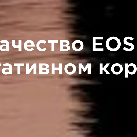
ачество EOS
тативном кор