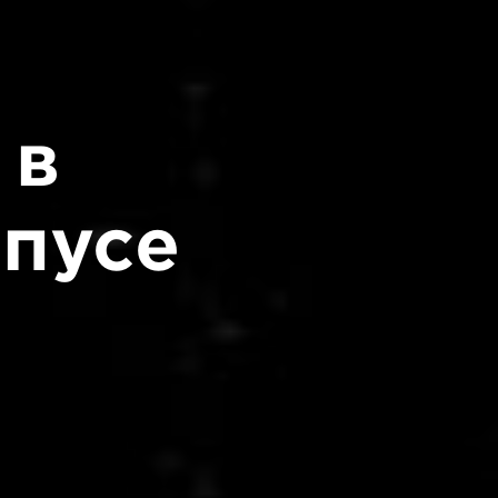
 в
пусе