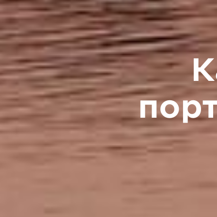
К
пор