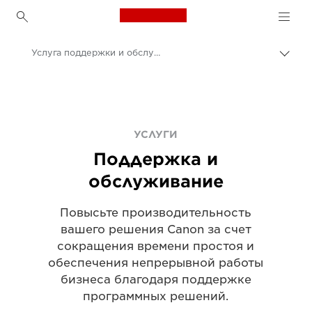
Canon Logo, back to h
Услуга поддержки и обслуживания
Пере
цепо
Canon
Решения и услуги
Услуги
УСЛУГИ
Поддержка и
обслуживание
Повысьте производительность
вашего решения Canon за счет
сокращения времени простоя и
обеспечения непрерывной работы
бизнеса благодаря поддержке
программных решений.