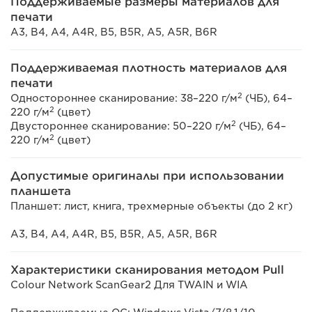
Поддерживаемые размеры материалов для
печати
A3, B4, A4, A4R, B5, B5R, A5, A5R, B6R
Поддерживаемая плотность материалов для
печати
2
Одностороннее сканирование: 38–220 г/м
(ЧБ), 64–
2
220 г/м
(цвет)
2
Двустороннее сканирование: 50–220 г/м
(ЧБ), 64–
2
220 г/м
(цвет)
Допустимые оригиналы при использовании
планшета
Планшет: лист, книга, трехмерные объекты (до 2 кг)
A3, B4, A4, A4R, B5, B5R, A5, A5R, B6R
Характеристики сканирования методом Pull
Colour Network ScanGear2 Для TWAIN и WIA