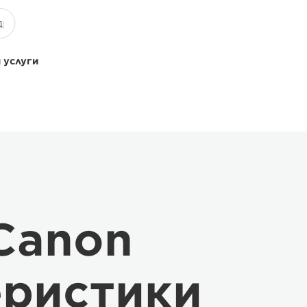
 услуги
Canon
еристики